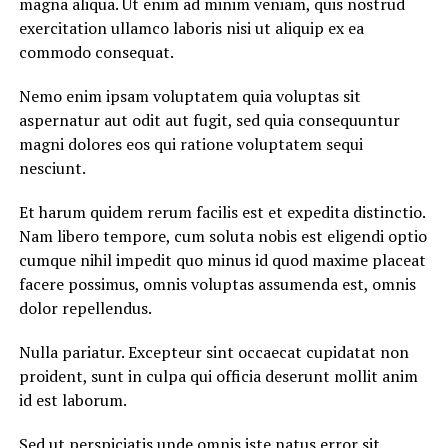
magna aliqua. Ut enim ad minim veniam, quis nostrud
exercitation ullamco laboris nisi ut aliquip ex ea
commodo consequat.
Nemo enim ipsam voluptatem quia voluptas sit
aspernatur aut odit aut fugit, sed quia consequuntur
magni dolores eos qui ratione voluptatem sequi
nesciunt.
Et harum quidem rerum facilis est et expedita distinctio.
Nam libero tempore, cum soluta nobis est eligendi optio
cumque nihil impedit quo minus id quod maxime placeat
facere possimus, omnis voluptas assumenda est, omnis
dolor repellendus.
Nulla pariatur. Excepteur sint occaecat cupidatat non
proident, sunt in culpa qui officia deserunt mollit anim
id est laborum.
Sed ut perspiciatis unde omnis iste natus error sit